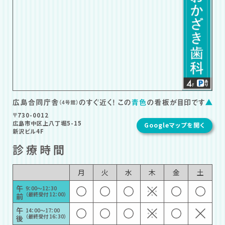
〒730-0012
広島市中区上八丁堀5-15
Googleマップを開く
新沢ビル4F
診療時間
月
火
水
木
金
土
午
9：00〜12：30
（最終受付 12：00）
前
午
14：00〜17：00
（最終受付 16：30）
後